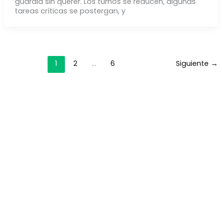
guardia sin querer. Los turnos se reducen, algunas
tareas críticas se postergan, y
1
2
…
6
Siguiente
→