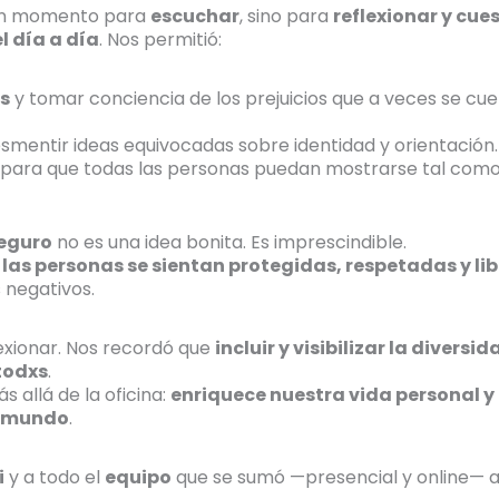
o un momento para
escuchar
, sino para
reflexionar y cue
l día a día
. Nos permitió:
s
y tomar conciencia de los prejuicios que a veces se cu
smentir ideas equivocadas sobre identidad y orientación.
, para que todas las personas puedan mostrarse tal como 
seguro
no es una idea bonita. Es imprescindible.
las personas se sientan protegidas, respetadas y lib
s negativos.
lexionar. Nos recordó que
incluir y visibilizar la diversid
todxs
.
s allá de la oficina:
enriquece nuestra vida personal y
l mundo
.
i
y a todo el
equipo
que se sumó —presencial y online— a