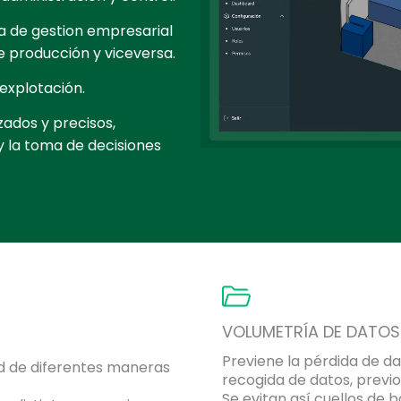
a de gestion empresarial
e producción y viceversa.
 explotación.
zados y precisos,
y la toma de decisiones
VOLUMETRÍA DE DATO
Previene la pérdida de da
ad de diferentes maneras
recogida de datos, previ
Se evitan así cuellos de 