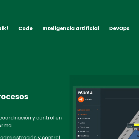
uik!
Code
Inteligencia artificial
DevOps
rocesos
 coordinación y control en
orma.
administración y control.