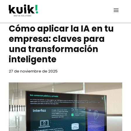
Ir
al
contenido
Cómo aplicar la IA en tu
empresa: claves para
una transformación
inteligente
27 de noviembre de 2025